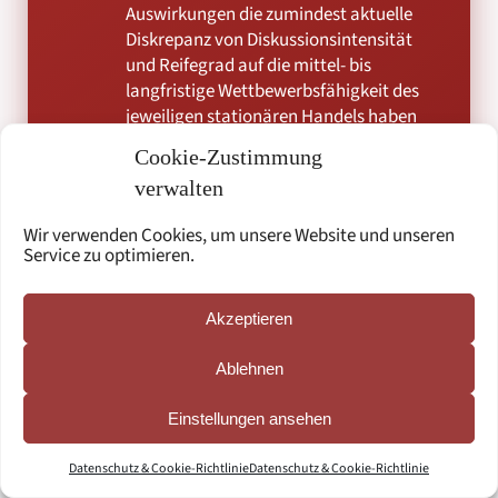
Auswirkungen die zumindest aktuelle
Diskrepanz von Diskussionsintensität
und Reifegrad auf die mittel- bis
langfristige Wettbewerbsfähigkeit des
jeweiligen stationären Handels haben
wird.
Cookie-Zustimmung
verwalten
Wir verwenden Cookies, um unsere Website und unseren
Service zu optimieren.
Akzeptieren
Kurzportrait & Kontakt – eStrategy
Ablehnen
Consulting
Einstellungen ansehen
eStrategy Consulting hilft Klienten dabei, digitale
Datenschutz & Cookie-Richtlinie
Datenschutz & Cookie-Richtlinie
Innovationen zur Weiterentwicklung bestehender