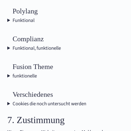
analytics
Consent
Polylang
to
service
Funktional
wordpress
Consent
Complianz
to
service
Funktional, funktionelle
polylang
Consent
Fusion Theme
to
service
funktionelle
complianz
Consent
Verschiedenes
to
service
Cookies die noch untersucht werden
fusion-
theme
Consent
7. Zustimmung
to
service