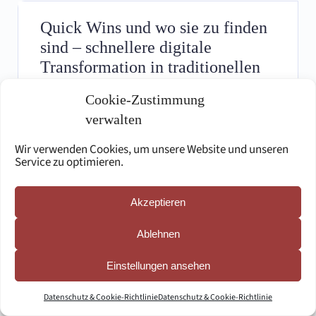
Quick Wins und wo sie zu finden
sind – schnellere digitale
Transformation in traditionellen
deutschen Banken
Cookie-Zustimmung
verwalten
Wie können traditionelle deutsche Banken und
Kreditinstitute ihre digitale Transformation
Wir verwenden Cookies, um unsere Website und unseren
beschleunigen, schnelle sichtbare Ergebnisse
Service zu optimieren.
erzielen und dabei langfristige Strategien
unterstützen?
Akzeptieren
Ansehen
Ablehnen
Einstellungen ansehen
Datenschutz & Cookie-Richtlinie
Datenschutz & Cookie-Richtlinie