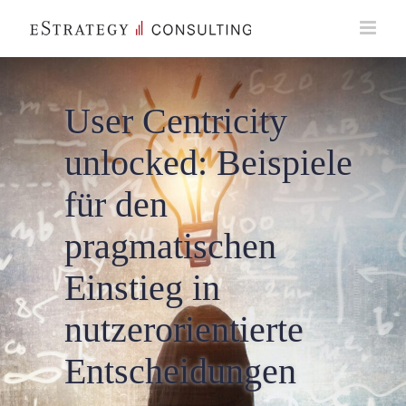
Skip
to
content
User Centricity
unlocked: Beispiele
für den
pragmatischen
Einstieg in
nutzerorientierte
Entscheidungen