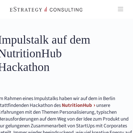
Skip
to
content
Impulstalk auf dem
NutritionHub
Hackathon
Im Rahmen eines Impulstalks haben wir auf dem in Berlin
stattfindenden Hackathon des
NutritionHub
unsere
Erfahrungen mit den Themen Personalisierung, typischen
Herausforderungen auf dem Weg von der Idee zum Produkt und
zur gelungenen Zusammenarbeit von StartUps mit Corporates
eteilt. Immer wieder beeindruckend, wie viel kreative Energy auf